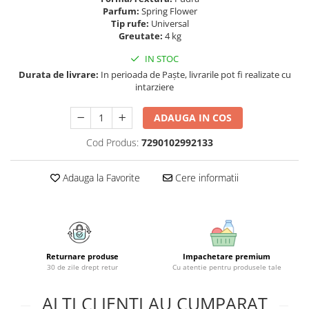
Geluri si deodorante igiena intima
Maturi, mopuri si galeti
Parfum:
Spring Flower
Tampoane si absorbante
Accesorii maturi, mopuri & galeti
Tip rufe:
Universal
Greutate:
4 kg
Scutece adulti
Produse curatare casa si exterior
Solare
IN STOC
Detergenti universali
Durata de livrare:
In perioada de Paște, livrarile pot fi realizate cu
Produse autobronzante
Solutii dezinfectante
intarziere
Produse cu protectie solara
Servetele umede antibacteriene
suprafete
Igiena dentara
ADAUGA IN COS
Solutie curatat mobila
Pasta de dinti
Cod Produs:
7290102992133
Solutie curatat podele
Produse manichiura & pedichiura
Solutie curatat geamuri
Oja
Adauga la Favorite
Cere informatii
Stergatoare geam
Dizolvante si tratamente pentru
Solutie curatat covoare
unghii
Insecticide & capcane
Machiaj
Produse ingrijire incaltaminte si
Luciu si balsam de buze
accesorii
Returnare produse
Impachetare premium
Produse dezinfectante
Masini curatat pardoseli
30 de zile drept retur
Cu atentie pentru produsele tale
Alcool sanitar
Odorizant camera
ALTI CLIENTI AU CUMPARAT
Consumabile sanitare
Organizare si depozitare