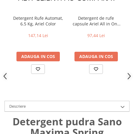
Uniforme medicale de unica
Cutii depozitare
folosinta
Umerase pentru haine si suporturi
Detergent Rufe Automat,
Detergent de rufe
De
Organizatoare imbracaminte si
6.5 Kg, Ariel Color
capsule Ariel All in One
D
incaltaminte
PODS Mountain Spring,
I
65 spalari
147,14 Lei
97,44 Lei
Cosuri de gunoi
Carucioare pentru cumparaturi
Baterii, acumulatori si
ADAUGA IN COS
ADAUGA IN COS
incarcatoare
Descriere
Detergent pudra Sano
Maxima Spring