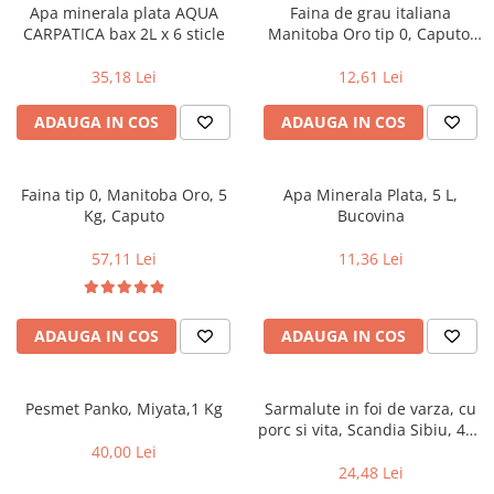
Alte bauturi alcoolice
Hartie igienica
Servetele umede antibacteriene
Chipsuri & Snacksuri
Apa minerala plata AQUA
Faina de grau italiana
Sosuri si dressinguri
pentru maini
Bauturi Non-Alcoolice
CARPATICA bax 2L x 6 sticle
Manitoba Oro tip 0, Caputo,
Dezinfectant toaleta
1kg
Siropuri si toppinguri
Lotiuni si creme de corp
Bauturi carbogazoase
Detartrant toaleta
35,18 Lei
12,61 Lei
Condimente
Tratamente ingrijire corp
Bauturi necarbogazoase
Solutii suprafete baie
Faina, orez & alte alimente de baza
Deodorante si antiperspirante
ADAUGA IN COS
ADAUGA IN COS
Bauturi energizante
Odorizant toaleta
Paste fainoase si cereale
Ceara, benzi si creme depilatoare
Apa
Absorbant umiditate
Ulei, otet
Plasturi
Siropuri
Solutii desfundat tevi
Faina tip 0, Manitoba Oro, 5
Apa Minerala Plata, 5 L,
Cafea si ceai
Sapun dezinfectant
Perii wc
Kg, Caputo
Bucovina
Gem, miere si alte creme
Ingrijire par
Produse curatare bucatarie
tartinabile
57,11 Lei
11,36 Lei
Sampon de par
Detergent vase
Dulciuri
Balsam de par
Solutii suprafete bucatarie
Chipsuri & Snaksuri
Tratamente si masca de par
Saci menajeri
ADAUGA IN COS
ADAUGA IN COS
Conserve
Vopsea de par si oxidant
Bureti vase si lavete
Bauturi alcoolice
Fixativ si spuma de par
Folii si pungi alimentare
Ceara de par si gel
Pesmet Panko, Miyata,1 Kg
Sarmalute in foi de varza, cu
Prosoape de hartie si servetele
porc si vita, Scandia Sibiu, 400
Produse ingrijire barba si mustata
Manusi unica folosinta
g
40,00 Lei
Igiena intima
Vesela unica folosinta
24,48 Lei