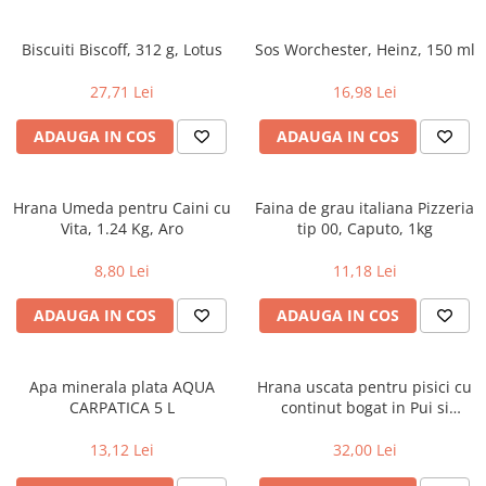
Biscuiti Biscoff, 312 g, Lotus
Sos Worchester, Heinz, 150 ml
27,71 Lei
16,98 Lei
ADAUGA IN COS
ADAUGA IN COS
Hrana Umeda pentru Caini cu
Faina de grau italiana Pizzeria
Vita, 1.24 Kg, Aro
tip 00, Caputo, 1kg
8,80 Lei
11,18 Lei
ADAUGA IN COS
ADAUGA IN COS
Apa minerala plata AQUA
Hrana uscata pentru pisici cu
CARPATICA 5 L
continut bogat in Pui si
Cereale Integrale, Purina One
Junior, 800g
13,12 Lei
32,00 Lei