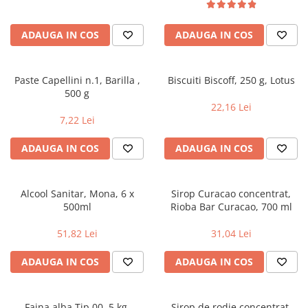
Geluri si deodorante igiena intima
Maturi, mopuri si galeti
Tampoane si absorbante
Accesorii maturi, mopuri & galeti
ADAUGA IN COS
ADAUGA IN COS
Scutece adulti
Produse curatare casa si exterior
Solare
Detergenti universali
Produse autobronzante
Solutii dezinfectante
Paste Capellini n.1, Barilla ,
Biscuiti Biscoff, 250 g, Lotus
500 g
Produse cu protectie solara
Servetele umede antibacteriene
22,16 Lei
suprafete
Igiena dentara
7,22 Lei
Solutie curatat mobila
Pasta de dinti
Solutie curatat podele
ADAUGA IN COS
ADAUGA IN COS
Produse manichiura & pedichiura
Solutie curatat geamuri
Oja
Stergatoare geam
Dizolvante si tratamente pentru
Alcool Sanitar, Mona, 6 x
Sirop Curacao concentrat,
Solutie curatat covoare
unghii
500ml
Rioba Bar Curacao, 700 ml
Insecticide & capcane
Machiaj
51,82 Lei
31,04 Lei
Produse ingrijire incaltaminte si
Luciu si balsam de buze
accesorii
ADAUGA IN COS
ADAUGA IN COS
Produse dezinfectante
Masini curatat pardoseli
Alcool sanitar
Odorizant camera
Consumabile sanitare
Organizare si depozitare
Faina alba Tip 00, 5 kg,
Sirop de rodie concentrat,