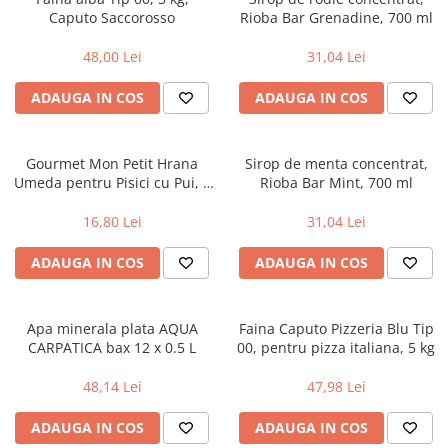
Caputo Saccorosso
Rioba Bar Grenadine, 700 ml
Uniforme medicale de unica
Cutii depozitare
folosinta
Umerase pentru haine si suporturi
48,00 Lei
31,04 Lei
Organizatoare imbracaminte si
incaltaminte
ADAUGA IN COS
ADAUGA IN COS
Cosuri de gunoi
Carucioare pentru cumparaturi
Gourmet Mon Petit Hrana
Sirop de menta concentrat,
Baterii, acumulatori si
Umeda pentru Pisici cu Pui, 6
Rioba Bar Mint, 700 ml
incarcatoare
X50 g, Purina
16,80 Lei
31,04 Lei
ADAUGA IN COS
ADAUGA IN COS
Apa minerala plata AQUA
Faina Caputo Pizzeria Blu Tip
CARPATICA bax 12 x 0.5 L
00, pentru pizza italiana, 5 kg
48,14 Lei
47,98 Lei
ADAUGA IN COS
ADAUGA IN COS