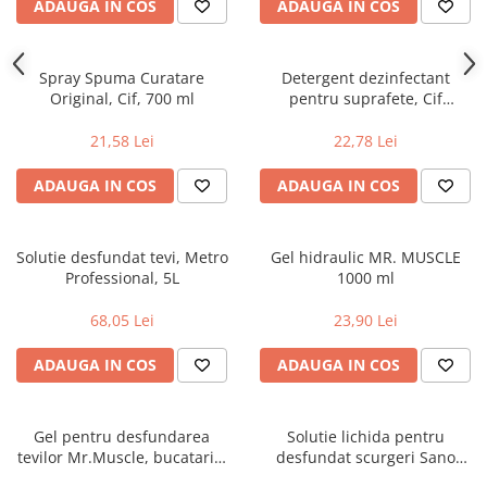
ADAUGA IN COS
ADAUGA IN COS
Uniforme medicale de unica
Cutii depozitare
folosinta
Umerase pentru haine si suporturi
Spray Spuma Curatare
Detergent dezinfectant
Organizatoare imbracaminte si
Original, Cif, 700 ml
pentru suprafete, Cif
incaltaminte
Professional 2 in 1, 0.75 l
Cosuri de gunoi
21,58 Lei
22,78 Lei
Carucioare pentru cumparaturi
ADAUGA IN COS
ADAUGA IN COS
Baterii, acumulatori si
incarcatoare
Solutie desfundat tevi, Metro
Gel hidraulic MR. MUSCLE
Professional, 5L
1000 ml
68,05 Lei
23,90 Lei
ADAUGA IN COS
ADAUGA IN COS
Gel pentru desfundarea
Solutie lichida pentru
tevilor Mr.Muscle, bucatarie,
desfundat scurgeri Sano
1000ml
Drain, 1l