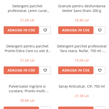
Geluri si deodorante igiena intima
Maturi, mopuri si galeti
Detergent parchet
Granule pentru desfundarea
Tampoane si absorbante
Accesorii maturi, mopuri & galeti
profesional, Lemn curat
tevilor Sano Drain 200 g
Scutece adulti
Produse curatare casa si exterior
Pronto 5 in 1, 750 ml
21,60 Lei
18,40 Lei
Solare
Detergenti universali
Produse autobronzante
Solutii dezinfectante
ADAUGA IN COS
ADAUGA IN COS
Produse cu protectie solara
Servetele umede antibacteriene
suprafete
Igiena dentara
Solutie curatat mobila
Detergent pentru parchet
Detergent parchet profesional
Pasta de dinti
Pronto Extra Care cu ulei de
fara ceara, Nufar, 750 ml -
Solutie curatat podele
Produse manichiura & pedichiura
migdale, 750 ml
curatare delicata, fara urme
Solutie curatat geamuri
21,60 Lei
15,04 Lei
Oja
Stergatoare geam
Dizolvante si tratamente pentru
ADAUGA IN COS
ADAUGA IN COS
Solutie curatat covoare
unghii
Insecticide & capcane
Machiaj
Produse ingrijire incaltaminte si
Pulverizator ingrijire si
Spray Anticalcar, CIF, 750 ml
Luciu si balsam de buze
accesorii
curatare, Pronto multi-
Produse dezinfectante
Masini curatat pardoseli
suprafete, 500 ml
21,58 Lei
30,86 Lei
Alcool sanitar
Odorizant camera
Consumabile sanitare
Organizare si depozitare