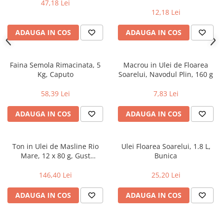
g
47,18 Lei
12,18 Lei
ADAUGA IN COS
ADAUGA IN COS
Faina Semola Rimacinata, 5
Macrou in Ulei de Floarea
Kg, Caputo
Soarelui, Navodul Plin, 160 g
58,39 Lei
7,83 Lei
ADAUGA IN COS
ADAUGA IN COS
Ton in Ulei de Masline Rio
Ulei Floarea Soarelui, 1.8 L,
Mare, 12 x 80 g, Gust
Bunica
Premium si Calitate
Superioara
146,40 Lei
25,20 Lei
ADAUGA IN COS
ADAUGA IN COS