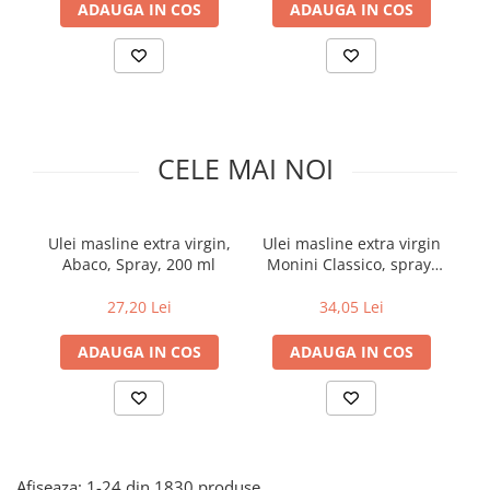
ADAUGA IN COS
ADAUGA IN COS
Uniforme medicale de unica
Cutii depozitare
folosinta
Umerase pentru haine si suporturi
Organizatoare imbracaminte si
incaltaminte
Cosuri de gunoi
CELE MAI NOI
Carucioare pentru cumparaturi
Baterii, acumulatori si
incarcatoare
Ulei masline extra virgin,
Ulei masline extra virgin
La
Abaco, Spray, 200 ml
Monini Classico, spray,
200 ml
27,20 Lei
34,05 Lei
ADAUGA IN COS
ADAUGA IN COS
Afiseaza:
1-
24
din
1830
produse