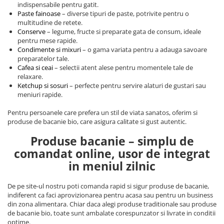
Alte bauturi alcoolice
Hartie igienica
Servetele umede antibacteriene
indispensabile pentru gatit.
Chipsuri & Snacksuri
Sosuri si dressinguri
pentru maini
Paste fainoase
– diverse tipuri de paste, potrivite pentru o
Bauturi Non-Alcoolice
Dezinfectant toaleta
multitudine de retete.
Siropuri si toppinguri
Lotiuni si creme de corp
Bauturi carbogazoase
Detartrant toaleta
Conserve
– legume, fructe si preparate gata de consum, ideale
Condimente
Tratamente ingrijire corp
pentru mese rapide.
Bauturi necarbogazoase
Solutii suprafete baie
Condimente si mixuri
– o gama variata pentru a adauga savoare
Faina, orez & alte alimente de baza
Deodorante si antiperspirante
Bauturi energizante
Odorizant toaleta
preparatelor tale.
Paste fainoase si cereale
Ceara, benzi si creme depilatoare
Cafea si ceai
– selectii atent alese pentru momentele tale de
Apa
Absorbant umiditate
relaxare.
Ulei, otet
Plasturi
Siropuri
Solutii desfundat tevi
Ketchup si sosuri
– perfecte pentru servire alaturi de gustari sau
Cafea si ceai
Sapun dezinfectant
Perii wc
meniuri rapide.
Gem, miere si alte creme
Ingrijire par
Produse curatare bucatarie
Pentru persoanele care prefera un stil de viata sanatos, oferim si
tartinabile
Sampon de par
produse de bacanie bio, care asigura calitate si gust autentic.
Detergent vase
Dulciuri
Balsam de par
Solutii suprafete bucatarie
Produse bacanie – simplu de
Chipsuri & Snaksuri
Tratamente si masca de par
Saci menajeri
comandat online, usor de integrat
Conserve
Vopsea de par si oxidant
Bureti vase si lavete
in meniul zilnic
Bauturi alcoolice
Fixativ si spuma de par
Folii si pungi alimentare
Ceara de par si gel
De pe site-ul nostru poti comanda rapid si sigur produse de bacanie,
Prosoape de hartie si servetele
indiferent ca faci aprovizionarea pentru acasa sau pentru un business
Produse ingrijire barba si mustata
Manusi unica folosinta
din zona alimentara. Chiar daca alegi produse traditionale sau produse
Igiena intima
de bacanie bio, toate sunt ambalate corespunzator si livrate in conditii
Vesela unica folosinta
optime.