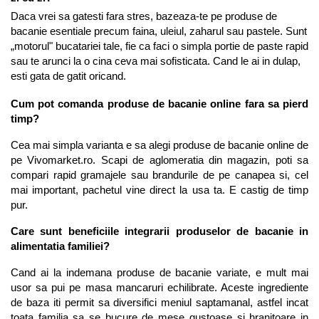
Daca vrei sa gatesti fara stres, bazeaza-te pe produse de 
bacanie esentiale precum faina, uleiul, zaharul sau pastele. Sunt 
„motorul" bucatariei tale, fie ca faci o simpla portie de paste rapid 
sau te arunci la o cina ceva mai sofisticata. Cand le ai in dulap, 
esti gata de gatit oricand.
Cum pot comanda produse de bacanie online fara sa pierd 
timp?
Cea mai simpla varianta e sa alegi produse de bacanie online de 
pe Vivomarket.ro. Scapi de aglomeratia din magazin, poti sa 
compari rapid gramajele sau brandurile de pe canapea si, cel 
mai important, pachetul vine direct la usa ta. E castig de timp 
pur.
Care sunt beneficiile integrarii produselor de bacanie in 
alimentatia familiei?
Cand ai la indemana produse de bacanie variate, e mult mai 
usor sa pui pe masa mancaruri echilibrate. Aceste ingrediente 
de baza iti permit sa diversifici meniul saptamanal, astfel incat 
toata familia sa se bucure de mese gustoase si hranitoare in 