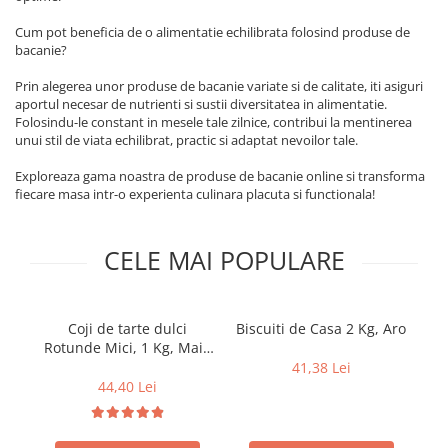
Geluri si deodorante igiena intima
Maturi, mopuri si galeti
Tampoane si absorbante
Accesorii maturi, mopuri & galeti
Cum pot beneficia de o alimentatie echilibrata folosind produse de
bacanie?
Scutece adulti
Produse curatare casa si exterior
Solare
Prin alegerea unor produse de bacanie variate si de calitate, iti asiguri
Detergenti universali
aportul necesar de nutrienti si sustii diversitatea in alimentatie.
Produse autobronzante
Solutii dezinfectante
Folosindu-le constant in mesele tale zilnice, contribui la mentinerea
Produse cu protectie solara
unui stil de viata echilibrat, practic si adaptat nevoilor tale.
Servetele umede antibacteriene
suprafete
Igiena dentara
Exploreaza gama noastra de produse de bacanie online si transforma
Solutie curatat mobila
fiecare masa intr-o experienta culinara placuta si functionala!
Pasta de dinti
Solutie curatat podele
Produse manichiura & pedichiura
Solutie curatat geamuri
CELE MAI POPULARE
Oja
Stergatoare geam
Dizolvante si tratamente pentru
Solutie curatat covoare
unghii
Insecticide & capcane
Machiaj
Coji de tarte dulci
Biscuiti de Casa 2 Kg, Aro
Bi
Produse ingrijire incaltaminte si
Rotunde Mici, 1 Kg, Maia
Luciu si balsam de buze
accesorii
Food
41,38 Lei
Produse dezinfectante
44,40 Lei
Masini curatat pardoseli
Alcool sanitar
Odorizant camera
Consumabile sanitare
Organizare si depozitare